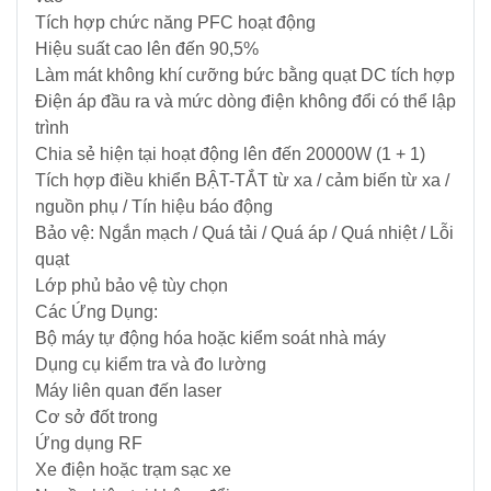
Điện
Tích hợp chức năng PFC hoạt động
Hiệu suất cao lên đến 90,5%
Làm mát không khí cưỡng bức bằng quạt DC tích hợp
Ắc
Điện áp đầu ra và mức dòng điện không đổi có thể lập
Quy
trình
-
Chia sẻ hiện tại hoạt động lên đến 20000W (1 + 1)
Bộ
Sạc
Tích hợp điều khiển BẬT-TẮT từ xa / cảm biến từ xa /
-
nguồn phụ / Tín hiệu báo động
Nhớt
Bảo vệ: Ngắn mạch / Quá tải / Quá áp / Quá nhiệt / Lỗi
quạt
Lớp phủ bảo vệ tùy chọn
Giải
pháp
Các Ứng Dụng:
Bơm
Bộ máy tự động hóa hoặc kiểm soát nhà máy
&
Dụng cụ kiểm tra và đo lường
Năng
Máy liên quan đến laser
lượng
Cơ sở đốt trong
Mặt
Ứng dụng RF
Trời
Xe điện hoặc trạm sạc xe