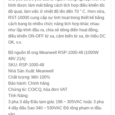
NLMT
hình được làm mát bằng cách tích hợp điều khiển tốc
-
Điều
độ quạt, làm việc ở nhiệt độ lên đến 70 ° C. Hơn nữa,
Tủ
Khiển
RST-10000 cung cấp sự linh hoạt trong thiết kế bằng
-
-
cách trang bị nhiều chức năng tích hợp khác nhau
Tấm
Tự
như lập trình đầu ra, chia sẻ dòng điện hoạt động,
Pin
Động
điều khiển ON-OFF từ xa, cảm biến từ xa, tín hiệu DC
Hoá
OK, v.v.
Vật
Bộ nguồn tổ ong Meanwell RSP-1000-48 (1000W
Tư
48V 21A)
Lưới
SKU: RSP-1000-48
Điện
Nhà Sản Xuất: Meanwell
Trung
Chất lượng: Mới 100%
Thế
Bảo hành: Chính hãng
Chứng từ: CO/CQ, hóa đơn VAT
Máy
Tính Năng:
phát
3 pha 3 dây Đấu tam giác 196 ~ 305VAC hoặc 3 pha
điện
4 dây đấu Sao 340 ~ 530VAC Độ rộng phạm vi đầu
-
vào
Tủ