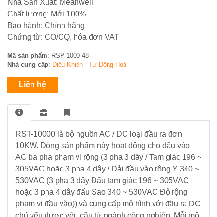
BUSBAR
Nhà Sản Xuất: Meanwell
dòng
khiển
Trời
đo
Mikro
ACCUENERGY
Chất lượng: Mới 100%
Đồng
lường
Thiết
Bảo hành: Chính hãng
Bơm
Hồ
bị
nước
Chứng từ: CO/CQ, hóa đơn VAT
-
Bộ
QUALITRON
đóng
bề
ĐH
Quạt
Nguồn
cắt
Mã sản phẩm
: RSP-1000-48
mặt
Đa
hút
Phonix
NOARK
Nhà cung cấp
:
Điều Khiển - Tự Động Hoá
năng
Năng
Công
-
Contact
lượng
Tơ
Fillter
Liên hệ
mặt
Điện
-
Thiết
trời
Thiết
bộ
bị
bị
ổn
đóng
đóng
nhiệt
cắt
Bơm
cắt
HYUNDAI
RST-10000 là bộ nguồn AC / DC loại đầu ra đơn
nước
đẩy
10KW. Dòng sản phẩm này hoạt động cho đầu vào
Chuyển
cao
Biến
AC ba pha phạm vi rộng (3 pha 3 dây / Tam giác 196 ~
mạch
trên
Tần
305VAC hoặc 3 pha 4 dây / Dải đầu vào rộng Y 340 ~
&
100m
–
530VAC (3 pha 3 dây Đấu tam giác 196 ~ 305VAC
đồng
PLC
hồ
hoặc 3 pha 4 dây đấu Sao 340 ~ 530VAC Độ rộng
–
phạm vi đầu vào)) và cung cấp mô hình với đầu ra DC
Hệ
HMI
Thống
chủ yếu được yêu cầu từ ngành công nghiệp. Mỗi mô