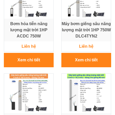
Điện
Ắc
Bơm hỏa tiễn năng
Máy bơm giếng sâu năng
Quy
lượng mặt trời 1HP
lượng mặt trời 1HP 750W
-
Bộ
ACDC 750W
DLC4TYN2
Sạc
Liên hệ
Liên hệ
-
Nhớt
Xem chi tiết
Xem chi tiết
Giải
pháp
Bơm
&
Năng
lượng
Mặt
Trời