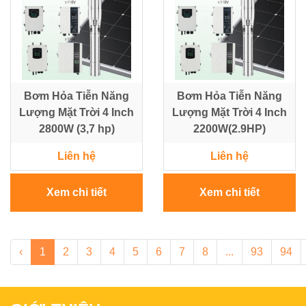
Bơm Hỏa Tiễn Năng
Bơm Hỏa Tiễn Năng
Lượng Mặt Trời 4 Inch
Lượng Mặt Trời 4 Inch
2800W (3,7 hp)
2200W(2.9HP)
Liên hệ
Liên hệ
Xem chi tiết
Xem chi tiết
‹
1
2
3
4
5
6
7
8
...
93
94