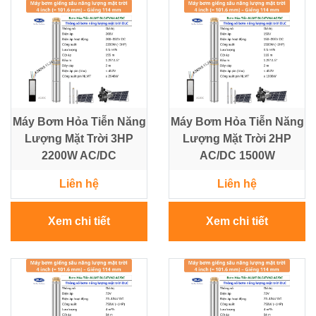
NLMT
-
Điều
Tủ
Khiển
-
-
Tấm
Tự
Pin
Động
Hoá
Máy Bơm Hỏa Tiễn Năng
Máy Bơm Hỏa Tiễn Năng
Lượng Mặt Trời 3HP
Lượng Mặt Trời 2HP
Vật
Tư
2200W AC/DC
AC/DC 1500W
Lưới
Liên hệ
Liên hệ
Điện
Trung
Thế
Xem chi tiết
Xem chi tiết
Máy
phát
điện
-
Tủ