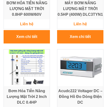
BƠM HỎA TIỄN NĂNG
MÁY BƠM NĂNG
LƯỢNG MẶT TRỜI
LƯỢNG MẶT TRỜI
0.8HP 600W/60V
0.5HP (400W) DLC3TYN1
Liên hệ
Liên hệ
Xem chi tiết
Xem chi tiết
Bơm Hỏa Tiễn Năng
Acudc222 Voltager DC –
Lượng Mặt Trời 2 Inch
Đồng Hồ Đo Dòng Điện
DLC 0.4HP
DC