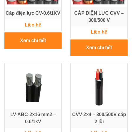
Điện
Cáp điện lực CV-0,6/1KV
CÁP ĐIỆN LỰC CVV –
300/500 V
Ắc
Liên hệ
Quy
Liên hệ
-
Xem chi tiết
Bộ
Sạc
Xem chi tiết
-
Nhớt
Giải
pháp
Bơm
&
Năng
lượng
Mặt
LV-ABC-2×16 mm2 –
CVV-2×4 – 300/500V cáp
Trời
0.6/1kV
2 lõi