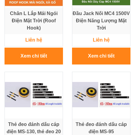
Điện
Chân L Lắp Mái Ngói
Đầu Jack Nối MC4 1500V
Điện Mặt Trời (Roof
Điện Năng Lượng Mặt
Ắc
Hook)
Trời
Quy
-
Liên hệ
Liên hệ
Bộ
Sạc
-
Xem chi tiết
Xem chi tiết
Nhớt
Giải
pháp
Bơm
&
Năng
lượng
Mặt
Trời
Thẻ đeo đánh dấu cáp
Thẻ đeo đánh dấu cáp
điện MS-130, thẻ đeo 20
điện MS-95