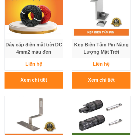
NLMT
-
Điều
Tủ
Khiển
-
-
Tấm
Tự
Pin
Động
Hoá
Dây cáp điện mặt trời DC
Kẹp Biên Tấm Pin Năng
4mm2 màu đen
Lượng Mặt Trời
Vật
Liên hệ
Liên hệ
Tư
Lưới
Điện
Xem chi tiết
Xem chi tiết
Trung
Thế
Máy
phát
điện
-
Tủ