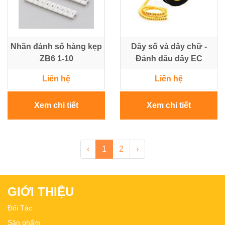
Nhãn đánh số hàng kẹp
Dây số và dây chữ -
ZB6 1-10
Đánh dấu dây EC
Liên hệ
Liên hệ
Xem chi tiết
Xem chi tiết
‹
1
2
›
GIỚI THIỆU
Đối Tác
Sản phẩm