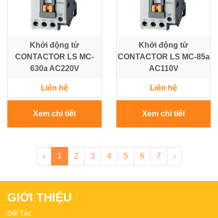
Khởi động từ
Khởi động từ
CONTACTOR LS MC-
CONTACTOR LS MC-85a
630a AC220V
AC110V
Liên hệ
Liên hệ
Xem chi tiết
Xem chi tiết
‹
1
2
3
4
5
6
7
›
GIỚI THIỆU
Đối Tác