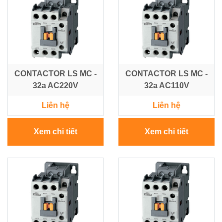
NLMT
-
Điều
Tủ
Khiển
-
-
Tấm
Tự
Pin
Động
Hoá
CONTACTOR LS MC -
CONTACTOR LS MC -
32a AC220V
32a AC110V
Vật
Liên hệ
Liên hệ
Tư
Lưới
Điện
Xem chi tiết
Xem chi tiết
Trung
Thế
Máy
phát
điện
-
Tủ