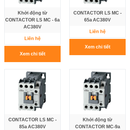
Điện
Khởi động từ
CONTACTOR LS MC -
CONTACTOR LS MC - 6a
65a AC380V
Ắc
AC380V
Quy
Liên hệ
-
Liên hệ
Bộ
Sạc
Xem chi tiết
-
Xem chi tiết
Nhớt
Giải
pháp
Bơm
&
Năng
lượng
Mặt
Trời
CONTACTOR LS MC -
Khởi động từ
85a AC380V
CONTACTOR MC-9a