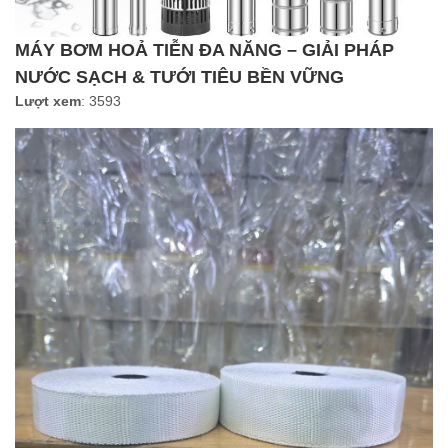
MÁY BƠM HOẢ TIỄN ĐA NĂNG – GIẢI PHÁP
NƯỚC SẠCH & TƯỚI TIÊU BỀN VỮNG
Lượt xem
: 3593