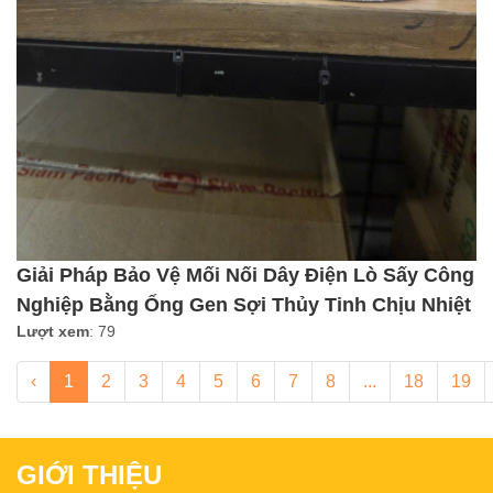
Giải Pháp Bảo Vệ Mối Nối Dây Điện Lò Sấy Công
Nghiệp Bằng Ống Gen Sợi Thủy Tinh Chịu Nhiệt
Lượt xem
: 79
‹
1
2
3
4
5
6
7
8
...
18
19
GIỚI THIỆU