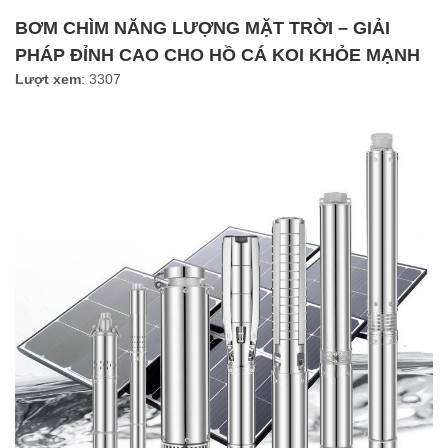
Điện
BƠM CHÌM NĂNG LƯỢNG MẶT TRỜI – GIẢI
PHÁP ĐỈNH CAO CHO HỒ CÁ KOI KHỎE MẠNH
Ắc
Lượt xem
: 3307
Quy
-
Bộ
Sạc
-
Nhớt
Giải
pháp
Bơm
&
Năng
lượng
Mặt
Trời