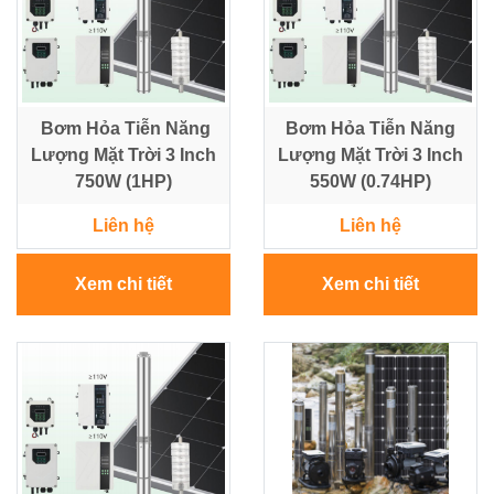
Điện
Ắc
Quy
Bơm Hỏa Tiễn Năng
Bơm Hỏa Tiễn Năng
-
Lượng Mặt Trời 3 Inch
Bộ
Lượng Mặt Trời 3 Inch
Sạc
750W (1HP)
550W (0.74HP)
-
Nhớt
Liên hệ
Liên hệ
Xem chi tiết
Xem chi tiết
Giải
pháp
Bơm
&
Năng
lượng
Mặt
Trời