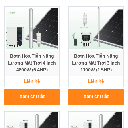
NLMT
-
Điều
Tủ
Khiển
-
-
Tấm
Tự
Pin
Động
Hoá
Bơm Hỏa Tiễn Năng
Bơm Hỏa Tiễn Năng
Vật
Lượng Mặt Trời 4 Inch
Tư
Lượng Mặt Trời 3 Inch
Lưới
4800W (6.4HP)
1100W (1.5HP)
Điện
Trung
Liên hệ
Liên hệ
Thế
Xem chi tiết
Xem chi tiết
Máy
phát
điện
-
Tủ