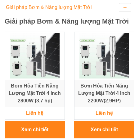
BUSBAR
dòng
khiển
Trời
Giải pháp Bơm & Năng lượng Mặt Trời
đo
Mikro
ACCUENERGY
Đồng
lường
Thiết
Bơm
Hồ
Giải pháp Bơm & Năng lượng Mặt Trời
bị
nước
-
Bộ
QUALITRON
đóng
bề
ĐH
Quạt
Nguồn
cắt
mặt
Đa
hút
Phonix
NOARK
năng
Năng
Công
-
Contact
lượng
Tơ
Fillter
mặt
Điện
-
Thiết
trời
Thiết
bộ
bị
bị
ổn
đóng
đóng
nhiệt
cắt
Bơm
cắt
HYUNDAI
Bơm Hỏa Tiễn Năng
Bơm Hỏa Tiễn Năng
nước
đẩy
Lượng Mặt Trời 4 Inch
Lượng Mặt Trời 4 Inch
Chuyển
cao
Biến
2800W (3,7 hp)
2200W(2.9HP)
mạch
trên
Tần
&
100m
–
Liên hệ
Liên hệ
đồng
PLC
hồ
–
Xem chi tiết
Xem chi tiết
Hệ
HMI
Thống