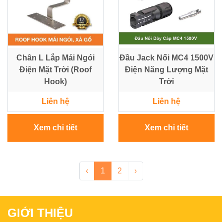
Chân L Lắp Mái Ngói
Đầu Jack Nối MC4 1500V
Điện Mặt Trời (Roof
Điện Năng Lượng Mặt
Hook)
Trời
Liên hệ
Liên hệ
Xem chi tiết
Xem chi tiết
‹
1
2
›
GIỚI THIỆU