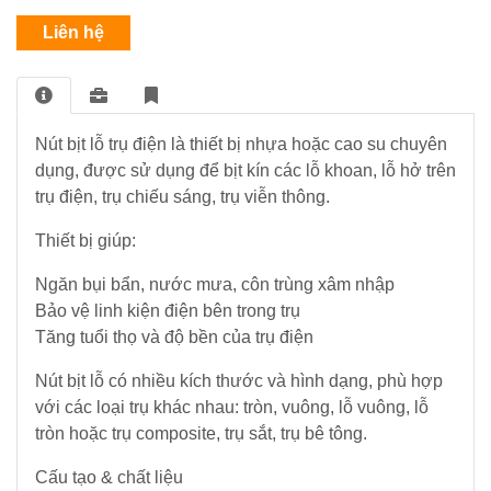
BUSBAR
dòng
khiển
Trời
đo
Mikro
ACCUENERGY
Liên hệ
Đồng
lường
Thiết
Bơm
Hồ
bị
nước
-
Bộ
QUALITRON
đóng
bề
ĐH
Quạt
Nguồn
cắt
mặt
Đa
hút
Phonix
NOARK
Nút bịt lỗ trụ điện là thiết bị nhựa hoặc cao su chuyên
năng
Năng
Công
-
Contact
dụng, được sử dụng để bịt kín các lỗ khoan, lỗ hở trên
lượng
Tơ
Fillter
mặt
trụ điện, trụ chiếu sáng, trụ viễn thông.
Điện
-
Thiết
trời
Thiết
bộ
bị
Thiết bị giúp:
bị
ổn
đóng
đóng
nhiệt
cắt
Bơm
Ngăn bụi bẩn, nước mưa, côn trùng xâm nhập
cắt
HYUNDAI
nước
Bảo vệ linh kiện điện bên trong trụ
đẩy
Tăng tuổi thọ và độ bền của trụ điện
Chuyển
cao
Biến
mạch
trên
Tần
Nút bịt lỗ có nhiều kích thước và hình dạng, phù hợp
&
100m
–
với các loại trụ khác nhau: tròn, vuông, lỗ vuông, lỗ
đồng
PLC
hồ
tròn hoặc trụ composite, trụ sắt, trụ bê tông.
–
Hệ
HMI
Cấu tạo & chất liệu
Thống