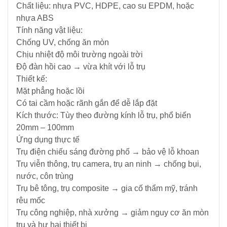
Chất liệu: nhựa PVC, HDPE, cao su EPDM, hoặc
NLMT
-
nhựa ABS
Điều
Tủ
Khiển
Tính năng vật liệu:
-
-
Chống UV, chống ăn mòn
Tấm
Tự
Chịu nhiệt độ môi trường ngoài trời
Pin
Động
Độ đàn hồi cao → vừa khít với lỗ trụ
Hoá
Thiết kế:
Mặt phẳng hoặc lồi
Vật
Có tai cầm hoặc rãnh gắn để dễ lắp đặt
Tư
Kích thước: Tùy theo đường kính lỗ trụ, phổ biến
Lưới
20mm – 100mm
Điện
Ứng dụng thực tế
Trung
Trụ điện chiếu sáng đường phố → bảo vệ lỗ khoan
Thế
Trụ viễn thông, trụ camera, trụ an ninh → chống bụi,
nước, côn trùng
Máy
Trụ bê tông, trụ composite → gia cố thẩm mỹ, tránh
phát
rêu mốc
điện
Trụ công nghiệp, nhà xưởng → giảm nguy cơ ăn mòn
-
trụ và hư hại thiết bị
Tủ