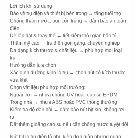
Điện
Lợi ích khi sử dụng
Bảo vệ trụ điện và thiết bị bên trong → tăng tuổi thọ
Chống thấm nước, bụi, côn trùng → đảm bảo an toàn
Ắc
điện
Quy
Dễ lắp đặt & thay thế → tiết kiệm thời gian bảo trì
-
Thẩm mỹ cao → trụ điện gọn gàng, chuyên nghiệp
Bộ
Sạc
Đa dạng kích thước & chất liệu → phù hợp mọi loại
-
trụ
Nhớt
Hướng dẫn lựa chọn
Xác định đường kính lỗ trụ → chọn nút có kích thước
vừa khít
Giải
pháp
Chọn vật liệu phù hợp môi trường:
Bơm
Ngoài trời → nhựa chống UV hoặc cao su EPDM
&
Trong nhà → nhựa ABS hoặc PVC thông thường
Năng
Kiểm tra độ đàn hồi → đảm bảo nút bịt kín, không rơi
lượng
ra
Mặt
Đặt thêm gioăng cao su nếu cần chống nước tuyệt đối
Trời
Nút bịt lỗ trụ điện là phụ kiện đơn giản nhưng quan