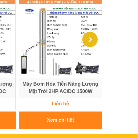
Lượng
Máy Bơm Hỏa Tiễn Năng Lượng
Bơm hỏa tiễn
/DC
Mặt Trời 2HP AC/DC 1500W
1HP
Liên hệ
Xem chi tiết
Xe