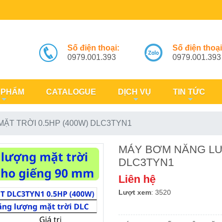
Số điện thoại:
Số điện thoại
0979.001.393
0979.001.393
 PHẨM
CATALOGUE
DỊCH VỤ
TIN TỨC
T TRỜI 0.5HP (400W) DLC3TYN1
MÁY BƠM NĂNG LƯỢ
DLC3TYN1
Liên hệ
Lượt xem
: 3520