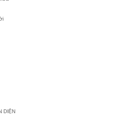
ời
N DIỆN