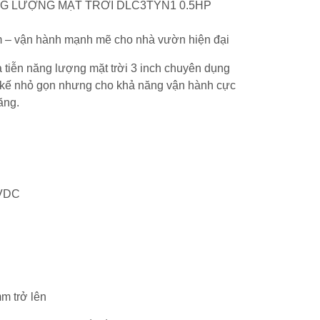
G LƯỢNG MẶT TRỜI DLC3TYN1 0.5HP
m – vận hành mạnh mẽ cho nhà vườn hiện đại
 tiễn năng lượng mặt trời 3 inch chuyên dụng
 kế nhỏ gọn nhưng cho khả năng vận hành cực
ăng.
4VDC
m trở lên