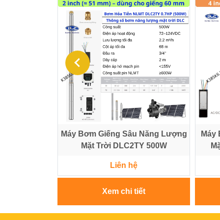
g Lượng Mặt
Máy Bơm Giếng Sâu Năng Lượng
Máy 
 300W
Mặt Trời DLC2TY 500W
Mặ
Liên hệ
iết
Xem chi tiết