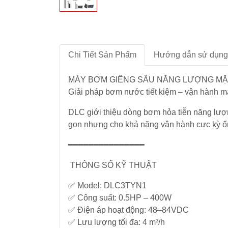
BUSBAR
dòng
khiển
Trời
đo
Mikro
ACCUENERGY
Đồng
lường
Thiết
Bơm
Hồ
bị
nước
-
Bộ
QUALITRON
đóng
bề
ĐH
Quạt
Nguồn
Chi Tiết Sản Phẩm
Hướng dẫn sử dụng
cắt
mặt
Đa
hút
Phonix
NOARK
năng
Năng
Công
-
Contact
MÁY BƠM GIẾNG SÂU NĂNG LƯỢNG MẶT 
lượng
Tơ
Fillter
mặt
Giải pháp bơm nước tiết kiệm – vận hành 
Điện
-
Thiết
trời
Thiết
bộ
bị
DLC giới thiệu dòng bơm hỏa tiễn năng lượn
bị
ổn
đóng
đóng
gọn nhưng cho khả năng vận hành cực kỳ ổn 
nhiệt
cắt
Bơm
cắt
HYUNDAI
nước
━━━━━━━━━━━━━━━
đẩy
Chuyển
cao
Biến
THÔNG SỐ KỸ THUẬT
mạch
trên
Tần
&
100m
–
✅ Model: DLC3TYN1
đồng
PLC
✅ Công suất: 0.5HP – 400W
hồ
–
✅ Điện áp hoạt động: 48–84VDC
Hệ
HMI
✅ Lưu lượng tối đa: 4 m³/h
Thống