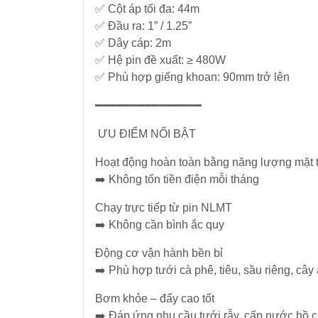
✅ Cột áp tối đa: 44m
NLMT
-
Điều
✅ Đầu ra: 1” / 1.25”
Tủ
Khiển
✅ Dây cáp: 2m
-
-
✅ Hệ pin đề xuất: ≥ 480W
Tấm
Tự
✅ Phù hợp giếng khoan: 90mm trở lên
Pin
Động
Hoá
━━━━━━━━━━━━━━━
ƯU ĐIỂM NỔI BẬT
Vật
Tư
Hoạt động hoàn toàn bằng năng lượng mặt t
Lưới
➡️ Không tốn tiền điện mỗi tháng
Điện
Trung
Chạy trực tiếp từ pin NLMT
Thế
➡️ Không cần bình ắc quy
Động cơ vận hành bền bỉ
Máy
➡️ Phù hợp tưới cà phê, tiêu, sầu riêng, cây 
phát
điện
Bơm khỏe – đẩy cao tốt
-
➡️ Đáp ứng nhu cầu tưới rẫy, cấp nước hồ 
Tủ