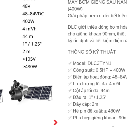
MÁY BƠM GIẾNG SÂU NĂN
(400W)
Giải pháp bơm nước tiết kiệ
DLC giới thiệu dòng bơm hỏa
cho giếng khoan 90mm, thiết
kỳ ổn định và tiết kiệm điện n
THÔNG SỐ KỸ THUẬT
✅ Model: DLC3TYN1
✅ Công suất: 0.5HP – 400W
✅ Điện áp hoạt động: 48–8
✅ Lưu lượng tối đa: 4 m³/h
✅ Cột áp tối đa: 44m
✅ Đầu ra: 1” / 1.25”
✅ Dây cáp: 2m
✅ Hệ pin đề xuất: ≥ 480W
✅ Phù hợp giếng khoan: 90m