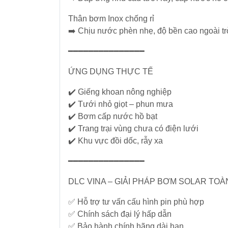
Điện
Thân bơm Inox chống rỉ
➡️ Chịu nước phèn nhẹ, độ bền cao ngoài tr
Ắc
Quy
━━━━━━━━━━━━━━━
-
Bộ
ỨNG DỤNG THỰC TẾ
Sạc
✔️ Giếng khoan nông nghiệp
-
Nhớt
✔️ Tưới nhỏ giọt – phun mưa
✔️ Bơm cấp nước hồ bạt
✔️ Trang trại vùng chưa có điện lưới
Giải
✔️ Khu vực đồi dốc, rẫy xa
pháp
Bơm
━━━━━━━━━━━━━━━
&
Năng
DLC VINA – GIẢI PHÁP BƠM SOLAR TOÀ
lượng
Mặt
✅ Hỗ trợ tư vấn cấu hình pin phù hợp
Trời
✅ Chính sách đại lý hấp dẫn
✅ Bảo hành chính hãng dài hạn