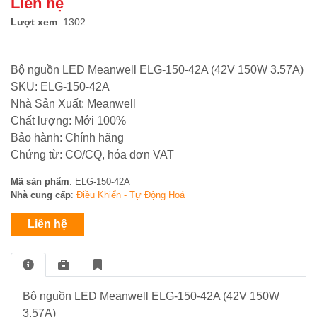
Liên hệ
BUSBAR
dòng
khiển
Trời
đo
Mikro
ACCUENERGY
Lượt xem
: 1302
Đồng
lường
Thiết
Bơm
Hồ
bị
nước
-
Bộ
QUALITRON
đóng
bề
Bộ nguồn LED Meanwell ELG-150-42A (42V 150W 3.57A)
ĐH
Quạt
Nguồn
cắt
mặt
Đa
SKU: ELG-150-42A
hút
Phonix
NOARK
năng
Năng
Công
Nhà Sản Xuất: Meanwell
-
Contact
lượng
Tơ
Fillter
Chất lượng: Mới 100%
mặt
Điện
-
Thiết
Bảo hành: Chính hãng
trời
Thiết
bộ
bị
Chứng từ: CO/CQ, hóa đơn VAT
bị
ổn
đóng
đóng
nhiệt
cắt
Mã sản phẩm
: ELG-150-42A
Bơm
cắt
HYUNDAI
Nhà cung cấp
:
Điều Khiển - Tự Động Hoá
nước
đẩy
Chuyển
Liên hệ
cao
Biến
mạch
trên
Tần
&
100m
–
đồng
PLC
hồ
–
Bộ nguồn LED Meanwell ELG-150-42A (42V 150W
Hệ
HMI
Thống
3.57A)