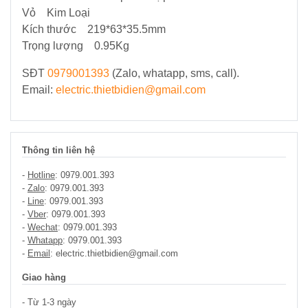
Vỏ Kim Loại
Điện
Kích thước 219*63*35.5mm
Trọng lượng 0.95Kg
Ắc
Quy
SĐT
0979001393
(Zalo, whatapp, sms, call).
-
Email:
electric.thietbidien@gmail.com
Bộ
Sạc
-
Nhớt
Thông tin liên hệ
-
Hotline
: 0979.001.393
Giải
-
Zalo
: 0979.001.393
pháp
-
Line
: 0979.001.393
Bơm
-
Vber
: 0979.001.393
&
-
Wechat
: 0979.001.393
Năng
-
Whatapp
: 0979.001.393
lượng
-
Email
: electric.thietbidien@gmail.com
Mặt
Giao hàng
Trời
- Từ 1-3 ngày