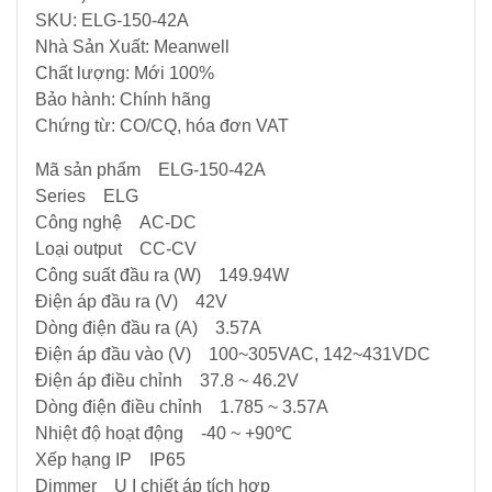
NLMT
SKU: ELG-150-42A
-
Điều
Nhà Sản Xuất: Meanwell
Tủ
Khiển
Chất lượng: Mới 100%
-
-
Bảo hành: Chính hãng
Tấm
Tự
Chứng từ: CO/CQ, hóa đơn VAT
Pin
Động
Hoá
Mã sản phẩm ELG-150-42A
Series ELG
Vật
Công nghệ AC-DC
Tư
Loại output CC-CV
Lưới
Công suất đầu ra (W) 149.94W
Điện
Điện áp đầu ra (V) 42V
Trung
Dòng điện đầu ra (A) 3.57A
Thế
Điện áp đầu vào (V) 100~305VAC, 142~431VDC
Điện áp điều chỉnh 37.8 ~ 46.2V
Máy
Dòng điện điều chỉnh 1.785 ~ 3.57A
phát
Nhiệt độ hoạt động -40 ~ +90℃
điện
Xếp hạng IP IP65
-
Dimmer U I chiết áp tích hợp
Tủ