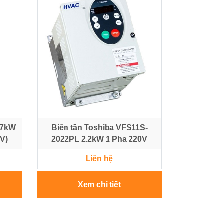
.7kW
Biến tần Toshiba VFS11S-
0V)
2022PL 2.2kW 1 Pha 220V
Liên hệ
Xem chi tiết