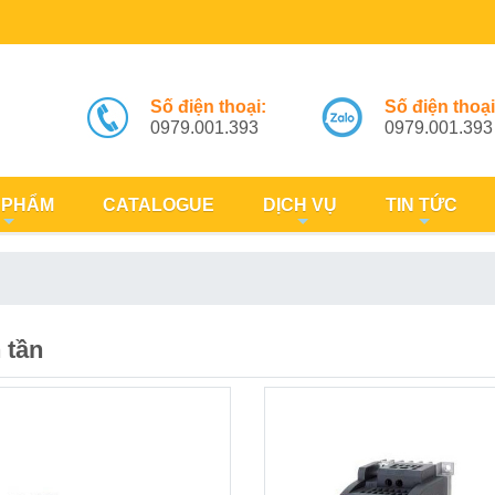
Số điện thoại:
Số điện thoại
0979.001.393
0979.001.393
 PHẨM
CATALOGUE
DỊCH VỤ
TIN TỨC
 tần