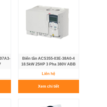
-07A3-
Biến tần ACS355-03E-38A0-4
V
18.5kW 25HP 3 Pha 380V ABB
Liên hệ
Xem chi tiết