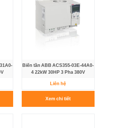
-31A0-
Biến tần ABB ACS355-03E-44A0-
0V
4 22kW 30HP 3 Pha 380V
Liên hệ
Xem chi tiết