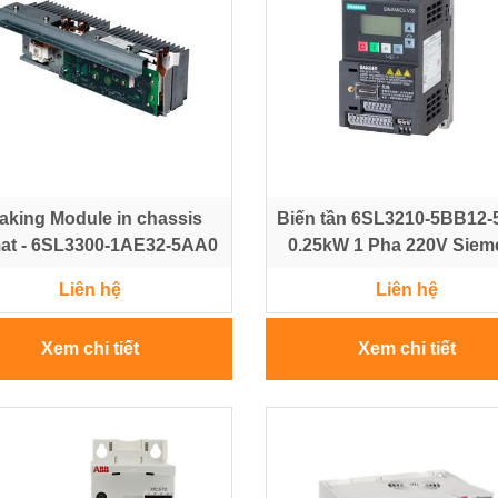
aking Module in chassis
Biến tần 6SL3210-5BB12
mat - 6SL3300-1AE32-5AA0
0.25kW 1 Pha 220V Siem
Liên hệ
Liên hệ
Xem chi tiết
Xem chi tiết