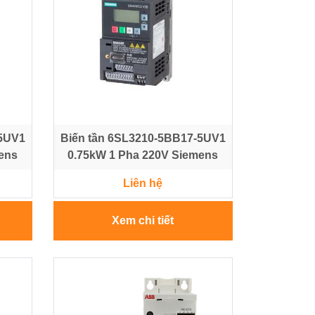
-5UV1
Biến tần 6SL3210-5BB17-5UV1
ens
0.75kW 1 Pha 220V Siemens
Liên hệ
Xem chi tiết