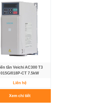
iến tần Veichi AC300 T3
015G/018P-CT 7.5kW
Liên hệ
Xem chi tiết