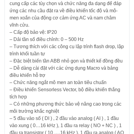
cung cấp các tùy chọn và chức năng đa dạng để đáp
Điện
ứng các nhu cầu đặt ra về điều khiển tốc độ và mô-
men xoắn của động cơ cảm ứng AC và nam châm
Ắc
vĩnh cửu.
Quy
– Cấp độ bảo vệ: IP20
-
– Dải tần số điều chỉnh: 0 – 500 Hz
Bộ
– Tương thích với các công cụ lập trình flash drop, lập
Sạc
trình khối tuần tự
-
Nhớt
– Đặc biệt biến tần ABB nhỏ gọn và thiết kế đồng đều
– Dễ dàng cài đặt với các ứng dụng Macro và bảng
điều khiển hỗ trợ
Giải
– Chức năng ngắt mô men an toàn tiêu chuẩn
pháp
– Điều khiển Sensorless Vector, bộ điều khiển thắng
Bơm
tích hợp
&
Năng
– Có những phương thức bảo vệ nâng cao trong các
lượng
môi trường khắc nghiệt
Mặt
– 5 đầu vào số ( DI ) , 2 đầu vào analog ( AI ) , 1 đầu
Trời
vào xung ( 0…16 kHz ), 1 đầu ra relay ( NO + NC ) , 1
đầu ra transistor ( 10 ….16 kHz ), 1 đầu ra analog ( AO