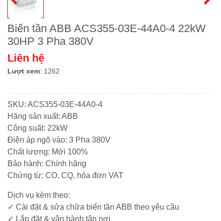
BUSBAR
dòng
khiển
Trời
đo
Mikro
ACCUENERGY
Đồng
lường
Thiết
Bơm
Biến tần ABB ACS355-03E-44A0-4 22kW
Hồ
bị
nước
-
30HP 3 Pha 380V
Bộ
QUALITRON
đóng
bề
ĐH
Quạt
Nguồn
cắt
Liên hệ
mặt
Đa
hút
Phonix
NOARK
năng
Năng
Công
Lượt xem
: 1262
-
Contact
lượng
Tơ
Fillter
mặt
Điện
-
Thiết
trời
Thiết
bộ
bị
SKU: ACS355-03E-44A0-4
bị
ổn
đóng
Hãng sản xuất: ABB
đóng
nhiệt
cắt
Bơm
Công suất: 22kW
cắt
HYUNDAI
nước
Điện áp ngõ vào: 3 Pha 380V
đẩy
Chất lượng: Mới 100%
Chuyển
cao
Biến
mạch
Bảo hành: Chính hãng
trên
Tần
&
Chứng từ: CO, CQ, hóa đơn VAT
100m
–
đồng
PLC
hồ
Dịch vụ kèm theo:
–
✓ Cài đặt & sửa chữa biến tần ABB theo yêu cầu
Hệ
HMI
Thống
✓ Lắp đặt & vận hành tận nơi