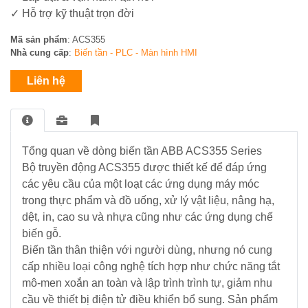
NLMT
✓ Hỗ trợ kỹ thuật trọn đời
-
Điều
Tủ
Khiển
Mã sản phẩm
: ACS355
-
Nhà cung cấp
:
Biến tần - PLC - Màn hình HMI
-
Tấm
Tự
Liên hệ
Pin
Động
Hoá
Vật
Tổng quan về dòng biến tần ABB ACS355 Series
Tư
Lưới
Bộ truyền động ACS355 được thiết kế để đáp ứng
Điện
các yêu cầu của một loạt các ứng dụng máy móc
Trung
trong thực phẩm và đồ uống, xử lý vật liệu, nâng hạ,
Thế
dệt, in, cao su và nhựa cũng như các ứng dụng chế
biến gỗ.
Máy
Biến tần thân thiện với người dùng, nhưng nó cung
phát
cấp nhiều loại công nghệ tích hợp như chức năng tắt
điện
mô-men xoắn an toàn và lập trình trình tự, giảm nhu
-
cầu về thiết bị điện tử điều khiển bổ sung. Sản phẩm
Tủ