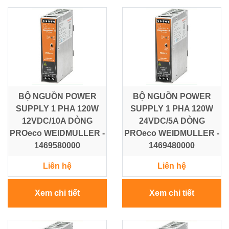
Điện
Ắc
Quy
-
Bộ
Sạc
-
BỘ NGUỒN POWER
BỘ NGUỒN POWER
Nhớt
SUPPLY 1 PHA 120W
SUPPLY 1 PHA 120W
12VDC/10A DÒNG
24VDC/5A DÒNG
PROeco WEIDMULLER -
PROeco WEIDMULLER -
Giải
pháp
1469580000
1469480000
Bơm
&
Liên hệ
Liên hệ
Năng
lượng
Xem chi tiết
Xem chi tiết
Mặt
Trời