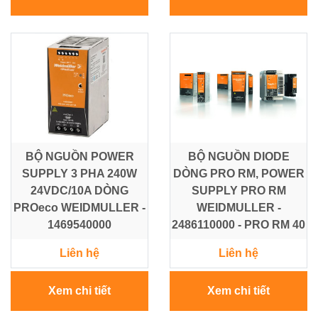
NLMT
-
Điều
Tủ
Khiển
-
-
Tấm
Tự
Pin
Động
Hoá
Vật
BỘ NGUỒN POWER
Tư
BỘ NGUỒN DIODE
Lưới
SUPPLY 3 PHA 240W
DÒNG PRO RM, POWER
Điện
24VDC/10A DÒNG
SUPPLY PRO RM
Trung
PROeco WEIDMULLER -
WEIDMULLER -
Thế
1469540000
2486110000 - PRO RM 40
Liên hệ
Liên hệ
Máy
phát
điện
Xem chi tiết
Xem chi tiết
-
Tủ