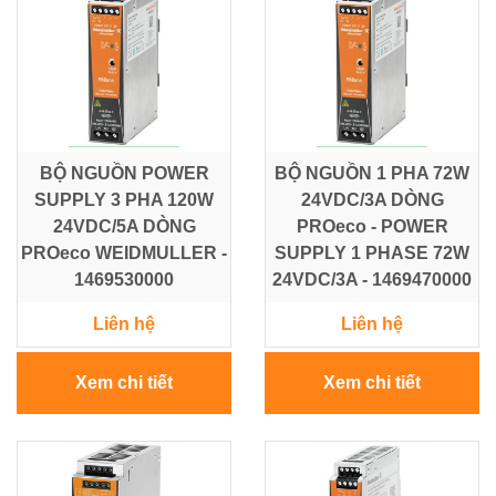
BỘ NGUỒN POWER
BỘ NGUỒN 1 PHA 72W
SUPPLY 3 PHA 120W
24VDC/3A DÒNG
24VDC/5A DÒNG
PROeco - POWER
PROeco WEIDMULLER -
SUPPLY 1 PHASE 72W
1469530000
24VDC/3A - 1469470000
Liên hệ
Liên hệ
Xem chi tiết
Xem chi tiết