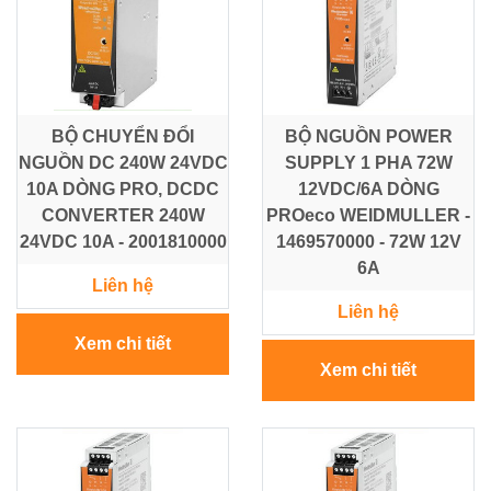
BỘ CHUYỂN ĐỔI
BỘ NGUỒN POWER
NGUỒN DC 240W 24VDC
SUPPLY 1 PHA 72W
10A DÒNG PRO, DCDC
12VDC/6A DÒNG
CONVERTER 240W
PROeco WEIDMULLER -
24VDC 10A - 2001810000
1469570000 - 72W 12V
6A
Liên hệ
Liên hệ
Xem chi tiết
Xem chi tiết