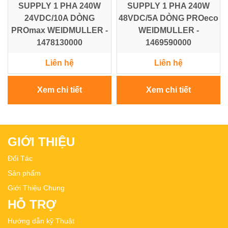
SUPPLY 1 PHA 240W
SUPPLY 1 PHA 240W
24VDC/10A DÒNG
48VDC/5A DÒNG PROeco
PROmax WEIDMULLER -
WEIDMULLER -
1478130000
1469590000
Liên hệ
Liên hệ
Xem chi tiết
Xem chi tiết
GIỚI THIỆU
Đối Tác
Sản phẩm
Giới Thiệu Chung
HỖ TRỢ
Hướng dẫn kỹ Thuật