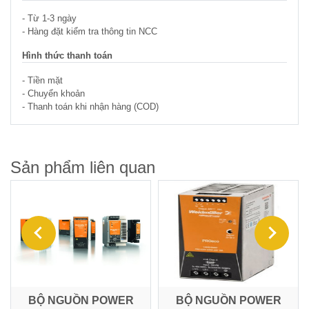
Điện
- Từ 1-3 ngày
- Hàng đặt kiểm tra thông tin NCC
Ắc
Hình thức thanh toán
Quy
- Tiền mặt
-
- Chuyển khoản
Bộ
- Thanh toán khi nhận hàng (COD)
Sạc
-
Nhớt
Sản phẩm liên quan
Giải
pháp
Bơm
&
Năng
lượng
Mặt
Trời
G
BỘ NGUỒN POWER
BỘ NGUỒN POWER