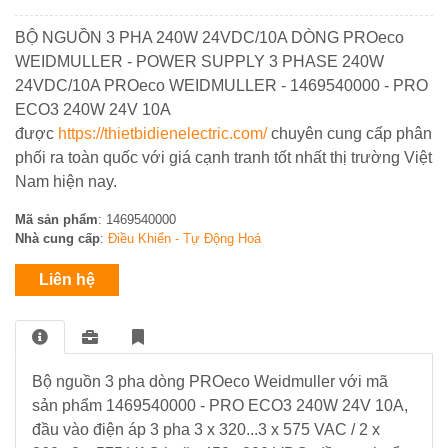
BUSBAR
dòng
khiển
Trời
đo
Mikro
ACCUENERGY
BỘ NGUỒN 3 PHA 240W 24VDC/10A DÒNG PROeco
Đồng
lường
Thiết
Bơm
Hồ
WEIDMULLER - POWER SUPPLY 3 PHASE 240W
bị
nước
-
Bộ
24VDC/10A PROeco WEIDMULLER - 1469540000 - PRO
QUALITRON
đóng
bề
ĐH
Quạt
Nguồn
ECO3 240W 24V 10A
cắt
mặt
Đa
hút
Phonix
NOARK
được
https://thietbidienelectric.com/
chuyên cung cấp phân
năng
Năng
Công
-
Contact
phối ra toàn quốc với giá cạnh tranh tốt nhất thị trường Việt
lượng
Tơ
Fillter
mặt
Nam hiện nay.
Điện
-
Thiết
trời
Thiết
bộ
bị
Mã sản phẩm
: 1469540000
bị
ổn
đóng
Nhà cung cấp
:
Điều Khiển - Tự Động Hoá
đóng
nhiệt
cắt
Bơm
cắt
HYUNDAI
nước
Liên hệ
đẩy
Chuyển
cao
Biến
mạch
trên
Tần
&
100m
–
đồng
Bộ nguồn 3 pha dòng PROeco Weidmuller với mã
PLC
hồ
sản phẩm 1469540000 - PRO ECO3 240W 24V 10A,
–
Hệ
HMI
đầu vào điện áp 3 pha 3 x 320...3 x 575 VAC / 2 x
Thống