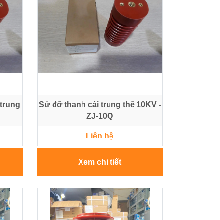
 trung
Sứ đỡ thanh cái trung thế 10KV -
ZJ-10Q
Liên hệ
Xem chi tiết