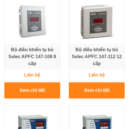
NLMT
-
Điều
Tủ
Khiển
-
-
Tấm
Tự
Pin
Động
Hoá
Bộ điều khiển tụ bù
Bộ điều khiển tụ bù
Selec APFC 147-108 8
Selec APFC 147-112 12
Vật
Tư
cấp
cấp
Lưới
Liên hệ
Liên hệ
Điện
Trung
Thế
Xem chi tiết
Xem chi tiết
Máy
phát
điện
-
Tủ