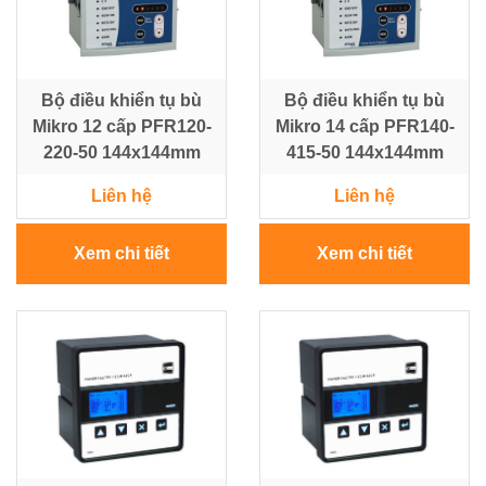
Điện
Ắc
Bộ điều khiển tụ bù
Bộ điều khiển tụ bù
Quy
Mikro 12 cấp PFR120-
Mikro 14 cấp PFR140-
-
220-50 144x144mm
Bộ
415-50 144x144mm
Sạc
Liên hệ
Liên hệ
-
Nhớt
Xem chi tiết
Xem chi tiết
Giải
pháp
Bơm
&
Năng
lượng
Mặt
Trời