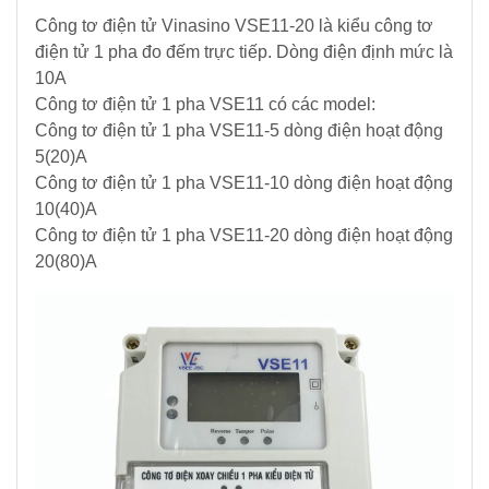
NLMT
Công tơ điện tử Vinasino VSE11-20 là kiểu công tơ
-
Điều
điện tử 1 pha đo đếm trực tiếp. Dòng điện định mức là
Tủ
Khiển
10A
-
-
Công tơ điện tử 1 pha VSE11 có các model:
Tấm
Tự
Công tơ điện tử 1 pha VSE11-5 dòng điện hoạt động
Pin
Động
Hoá
5(20)A
Công tơ điện tử 1 pha VSE11-10 dòng điện hoạt động
10(40)A
Vật
Công tơ điện tử 1 pha VSE11-20 dòng điện hoạt động
Tư
20(80)A
Lưới
Điện
Trung
Thế
Máy
phát
điện
-
Tủ