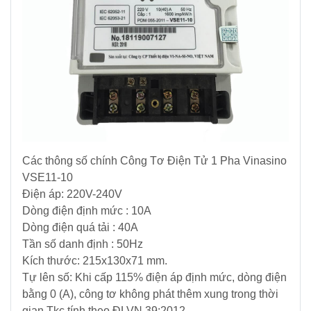
Điện
Ắc
Quy
-
Bộ
Sạc
-
Nhớt
Các thông số chính Công Tơ Điện Tử 1 Pha Vinasino
VSE11-10
Giải
Điện áp: 220V-240V
pháp
Dòng điện định mức : 10A
Bơm
&
Dòng điện quá tải : 40A
Năng
Tần số danh định : 50Hz
lượng
​Kích thước: 215x130x71 mm.
Mặt
Tự lên số: Khi cấp 115% điện áp định mức, dòng điện
Trời
bằng 0 (A), công tơ không phát thêm xung trong thời
gian Tkc tính theo ĐLVN 39:2012