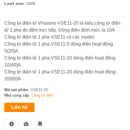
BUSBAR
dòng
khiển
Lượt xem
: 1908
Trời
đo
Mikro
ACCUENERGY
Đồng
lường
Thiết
Bơm
Hồ
bị
nước
Công tơ điện tử Vinasino VSE11-20 là kiểu công tơ điện
-
Bộ
QUALITRON
đóng
bề
ĐH
tử 1 pha đo đếm trực tiếp. Dòng điện định mức là 10A
Quạt
Nguồn
cắt
mặt
Đa
hút
Phonix
Công tơ điện tử 1 pha VSE11 có các model:
NOARK
năng
Năng
Công
-
Contact
Công tơ điện tử 1 pha VSE11-5 dòng điện hoạt động
lượng
Tơ
Fillter
5(20)A
mặt
Điện
-
Thiết
Công tơ điện tử 1 pha VSE11-10 dòng điện hoạt động
trời
Thiết
bộ
bị
bị
10(40)A
ổn
đóng
đóng
Công tơ điện tử 1 pha VSE11-20 dòng điện hoạt động
nhiệt
cắt
Bơm
cắt
20(80)A
HYUNDAI
nước
đẩy
Mã sản phẩm
Chuyển
: VSE11-10
cao
Biến
Nhà cung cấp
:
Công tơ điện
mạch
trên
Tần
&
100m
–
Liên hệ
đồng
PLC
hồ
–
Hệ
HMI
Thống