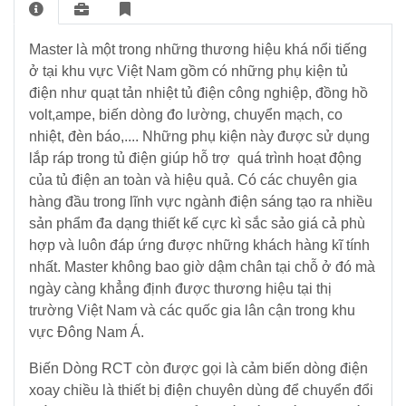
NLMT
-
Điều
Master là một trong những thương hiệu khá nổi tiếng
Tủ
Khiển
-
ở tại khu vực Việt Nam gồm có những phụ kiện tủ
-
Tấm
Tự
điện như quạt tản nhiệt tủ điện công nghiệp, đồng hồ
Pin
Động
volt,ampe, biến dòng đo lường, chuyển mạch, co
Hoá
nhiệt, đèn báo,.... Những phụ kiện này được sử dụng
lắp ráp trong tủ điện giúp hỗ trợ quá trình hoạt động
của tủ điện an toàn và hiệu quả. Có các chuyên gia
Vật
Tư
hàng đầu trong lĩnh vực ngành điện sáng tạo ra nhiều
Lưới
sản phẩm đa dạng thiết kế cực kì sắc sảo giá cả phù
Điện
hợp và luôn đáp ứng được những khách hàng kĩ tính
Trung
nhất. Master không bao giờ dậm chân tại chỗ ở đó mà
Thế
ngày càng khẳng định được thương hiệu tại thị
trường Việt Nam và các quốc gia lân cận trong khu
Máy
vực Đông Nam Á.
phát
điện
Biến Dòng RCT còn được gọi là cảm biến dòng điện
-
xoay chiều là thiết bị điện chuyên dùng để chuyển đổi
Tủ