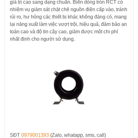
giá trị cao sang dạng chuẩn. Biến dòng tròn RCT có
Điện
nhiệm vụ giám sát chặt chẽ nguồn điện cấp vào, tránh
rủi ro, hư hỏng các thiết bị khác không đáng có, mang
Ắc
lại năng xuất làm việc vượt trội, hiệu quả, đảm bảo an
Quy
toàn cao và độ tin cậy cao, giảm được một chi phí
-
nhất định cho người sử dụng.
Bộ
Sạc
-
Nhớt
Giải
pháp
Bơm
&
Năng
lượng
Mặt
Trời
SĐT
0979001393
(Zalo, whatapp, sms, call)