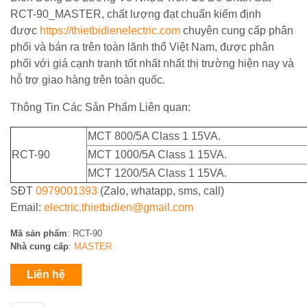
BUSBAR
dòng
khiển
Trời
RCT-90_MASTER, chất lượng đạt chuẩn kiểm định
đo
Mikro
ACCUENERGY
Đồng
được
https://thietbidienelectric.com
chuyên cung cấp phân
lường
Thiết
Bơm
Hồ
phối và bán ra trên toàn lãnh thổ Việt Nam, được phân
bị
nước
-
Bộ
QUALITRON
đóng
phối với giá cạnh tranh tốt nhất nhất thị trường hiện nay và
bề
ĐH
Quạt
Nguồn
cắt
mặt
hỗ trợ giao hàng trên toàn quốc.
Đa
hút
Phonix
NOARK
năng
Năng
Công
-
Contact
Thông Tin Các Sản Phẩm Liên quan:
lượng
Tơ
Fillter
mặt
Điện
-
Thiết
MCT 800/5A Class 1 15VA.
trời
Thiết
bộ
bị
bị
RCT-90
MCT 1000/5A Class 1 15VA.
ổn
đóng
đóng
MCT 1200/5A Class 1 15VA.
nhiệt
cắt
Bơm
cắt
HYUNDAI
SĐT
0979001393
(Zalo, whatapp, sms, call)
nước
đẩy
Email:
electric.thietbidien@gmail.com
Chuyển
cao
Biến
mạch
Mã sản phẩm
: RCT-90
trên
Tần
&
Nhà cung cấp
:
MASTER
100m
–
đồng
PLC
hồ
Liên hệ
–
Hệ
HMI
Thống