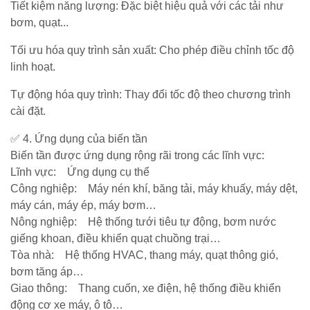
Tiết kiệm năng lượng: Đặc biệt hiệu quả với các tải như
NLMT
bơm, quạt...
-
Điều
Tủ
Khiển
Tối ưu hóa quy trình sản xuất: Cho phép điều chỉnh tốc độ
-
-
linh hoạt.
Tấm
Tự
Pin
Động
Tự động hóa quy trình: Thay đổi tốc độ theo chương trình
Hoá
cài đặt.
Vật
✅ 4. Ứng dụng của biến tần
Tư
Biến tần được ứng dụng rộng rãi trong các lĩnh vực:
Lưới
Lĩnh vực: Ứng dụng cụ thể
Điện
Công nghiệp: Máy nén khí, băng tải, máy khuấy, máy dệt,
Trung
máy cán, máy ép, máy bơm…
Thế
Nông nghiệp: Hệ thống tưới tiêu tự động, bơm nước
giếng khoan, điều khiển quạt chuồng trại…
Máy
Tòa nhà: Hệ thống HVAC, thang máy, quạt thông gió,
phát
bơm tăng áp…
điện
Giao thông: Thang cuốn, xe điện, hệ thống điều khiển
-
động cơ xe máy, ô tô…
Tủ