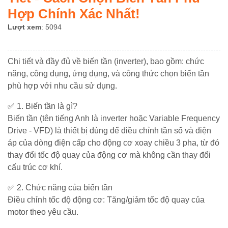
Bị
giặt
sứ
Và
CET
LS
đóng
PLC
Bộ
Thiết
Vít
Mặt
Hợp Chính Xác Nhất!
Chống
công
Busbar
WEIDMULLER
Giải
cắt
Nguồn
Bị
Năng
LIÊN
Trời
DRI
Sét
nghiệp
MCB,
Pháp
Lượt xem
LS
ABB
Cảnh
Lượng
: 5094
HỆ
-
ABB
Thiết
RCCB,
Biến
Báo
Mặt
SERIES
Cầu
Phonix
bị
RCBO,...
Tần
Sự
Bơm
Trời
Thiết
RELAY
chì
Contact
Đặt
Máy
đóng
NOARK
Bộ
Cố
Năng
Chi tiết và đầy đủ về biến tần (inverter), bao gồm: chức
Bị
bảo
RISH
Hàng
cắt
cắt
Nguồn
Lượng
Chiếu
năng, công dụng, ứng dụng, và công thức chọn biến tần
vệ
Màn
&
không
ABB
MEANWELL
Bơm
Mặt
Sáng
Phụ
phù hợp với nhu cầu sử dụng.
&
Máy
Hình
Thanh
khí
Co
Hỏa
Trời
kiện
Chint
động
Cắt
HMI
Toán
LS
Nhiệt
Tiễn
khác
✅ 1. Biến tần là gì?
lực
Thiết
Không
Bộ
Trung
Năng
Ống
Biến tần (tên tiếng Anh là inverter hoặc Variable Frequency
bị
Khí
Nguồn
Thế
Lượng
Đèn
Nhựa
Selec
Động
đóng
NOARK
WEIDMULLER
Drive - VFD) là thiết bị dùng để điều chỉnh tần số và điện
Mặt
Năng
Xoắn
Đèn
Cuộn
cơ
cắt
Trời
Lượng
áp của dòng điện cấp cho động cơ xoay chiều 3 pha, từ đó
HDPE
báo
kháng
Servo
CHINT
Sứ
Mặt
Mikro
thay đổi tốc độ quay của động cơ mà không cần thay đổi
-
-
Bộ
LS
Cách
Trời
Nút
cấu trúc cơ khí.
Máy
Nguồn
Điện
Bơm
Phụ
nhấn
biến
Thiết
SELEC
Trung
Chìm
Schneider
kiện
✅ 2. Chức năng của biến tần
áp
Phụ
bị
Thế
Năng
Hệ
tủ
Điều chỉnh tốc độ động cơ: Tăng/giảm tốc độ quay của
kiện
đóng
Lượng
Thống
bảng
Đồng
Bộ
motor theo yêu cầu.
LS
cắt
Autonics
Mặt
Điện
điện
thanh
Biến
điều
HAGER
Trời
Mặt