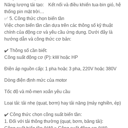
Năng lượng tái tạo: Kết nối và điều khiển tua-bin gió, hệ
Điện
thống pin mặt trời…
✅ 5. Công thức chọn biến tần
Ắc
Việc chọn biến tần cần dựa trên các thông số kỹ thuật
Quy
chính của động cơ và yêu cầu ứng dụng. Dưới đây là
-
hướng dẫn và công thức cơ bản:
Bộ
Sạc
✔️ Thông số cần biết:
-
Công suất động cơ (P): kW hoặc HP
Nhớt
Điện áp nguồn cấp: 1 pha hoặc 3 pha, 220V hoặc 380V
Giải
Dòng điện định mức của motor
pháp
Bơm
Tốc độ và mô-men xoắn yêu cầu
&
Năng
Loại tải: tải nhẹ (quạt, bơm) hay tải nặng (máy nghiền, ép)
lượng
Mặt
✔️ Công thức chọn công suất biến tần:
Trời
1. Đối với tải thông thường (quạt, bơm, băng tải):