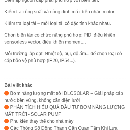
Điện áp nguồn cấp phải phù hợp với biến tần.
Kiểm tra công suất và dòng định mức trên nhãn motor.
Kiểm tra loại tải – mỗi loại tải có đặc tính khác nhau.
Chọn biến tần có chức năng phù hợp: PID, điều khiển
sensorless vector, điều khiển moment…
Môi trường lắp đặt: Nhiệt độ, bụi, độ ẩm... để chọn loại có
cấp bảo vệ phù hợp (IP20, IP54...).
Bài viết khác
Bơm năng lượng mặt trời DLCSOLAR – Giải pháp cấp
nước bền vững, không cần điện lưới
PHÂN TÍCH HIỆU QUẢ ĐẦU TƯ BƠM NĂNG LƯỢNG
MẶT TRỜI - SOLAR PUMP
Phụ kiện thay thế cho nhà máy
Các Thông Số Đồng Thanh Cần Quan Tâm Khi Lựa