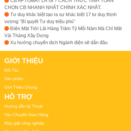
CB APTOMAT LÀ GÌ ? CÁCH THỨC TÍNH TOÁN
CHỌN CB NHANH NHẤT CHÍNH XÁC NHẤT.
Tư duy khác biệt tạo ra sự khác biệt 17 tư duy thịnh
vượng "Bí quyết Tư duy triệu phú"
Điện Mặt Trời Lãi Hàng Trăm Tỷ Mỗi Năm Mà Chỉ Mất
Vài Tháng Xây Dựng
Xu hướng chuyển dịch Ngành điện sẽ dẫn đầu
GIỚI THIỆU
Đối Tác
Sản phẩm
Giới Thiệu Chung
HỖ TRỢ
Hướng dẫn kỹ Thuật
Vận Chuyển Giao Hàng
Máy giặt công nghiệp