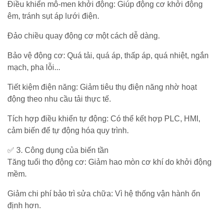
BUSBAR
dòng
khiển
Điều khiển mô-men khởi động: Giúp động cơ khởi động
Trời
đo
Mikro
ACCUENERGY
êm, tránh sụt áp lưới điện.
Đồng
lường
Thiết
Bơm
Hồ
bị
Đảo chiều quay động cơ một cách dễ dàng.
nước
-
Bộ
QUALITRON
đóng
bề
ĐH
Quạt
Nguồn
cắt
Bảo vệ động cơ: Quá tải, quá áp, thấp áp, quá nhiệt, ngắn
mặt
Đa
hút
Phonix
NOARK
mạch, pha lỗi...
năng
Năng
Công
-
Contact
lượng
Tơ
Fillter
Tiết kiệm điện năng: Giảm tiêu thụ điện năng nhờ hoạt
mặt
Điện
-
Thiết
trời
động theo nhu cầu tải thực tế.
Thiết
bộ
bị
bị
ổn
đóng
Tích hợp điều khiển tự động: Có thể kết hợp PLC, HMI,
đóng
nhiệt
cắt
Bơm
cắt
cảm biến để tự động hóa quy trình.
HYUNDAI
nước
đẩy
✅ 3. Công dụng của biến tần
Chuyển
cao
Biến
Tăng tuổi thọ động cơ: Giảm hao mòn cơ khí do khởi động
mạch
trên
Tần
mềm.
&
100m
–
đồng
PLC
Giảm chi phí bảo trì sửa chữa: Vì hệ thống vận hành ổn
hồ
–
định hơn.
Hệ
HMI
Thống